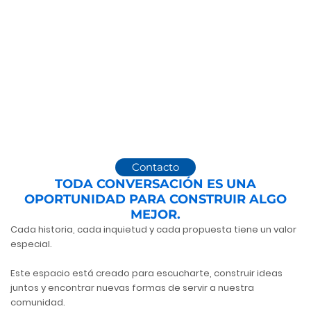
CUANDO SERVIR SE VUELVE
PROPÓSITO
Cada encuentro sincero y cada gesto de servicio hacen la
diferencia.
Contacto
TODA CONVERSACIÓN ES UNA
OPORTUNIDAD PARA CONSTRUIR ALGO
MEJOR.
Cada historia, cada inquietud y cada propuesta tiene un valor
especial.
Este espacio está creado para escucharte, construir ideas
juntos y encontrar nuevas formas de servir a nuestra
comunidad.