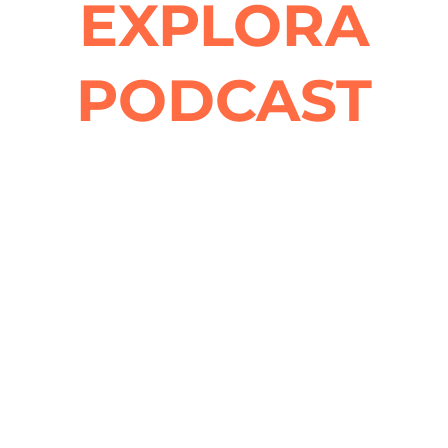
EXPLORA
PODCAST
HISTORIAS QUE INSPIRAN LIDERAZGO Y
CONCIENCIA
Explora es un espacio de diálogo profundo donde
converso con líderes, especialistas, voluntarios,
emprendedores sociales y autoridades comprometidas
con el desarrollo de nuestro país.