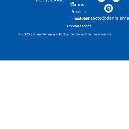
DE LIDERAR.
Mi
Camino
Propósito
contacto@danielama
Reflexiones
Conversemos
© 2025 Daniel Amaya – Todos los derechos reservados